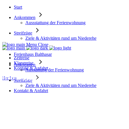
Start
Ankommen
Aussstattung der Ferienwohnung
Streifzüge
Ziele & Aktivitäten rund um Niederehe
Menu
Close
Ferienhaus Balthasar
Zeitreise
Klangreise
Ankommen
Kontakt & Anfahrt
Ausstattung der Ferienwohnung
Room Type: Queen
Buchen
Streifzüge
Ziele & Aktivitäten rund um Niederehe
Kontakt & Anfahrt