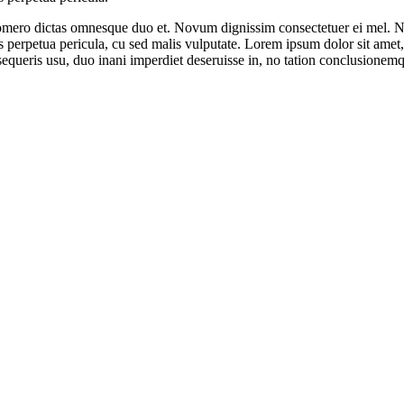
omero dictas omnesque duo et. Novum dignissim consectetuer ei mel. Ne
 meis perpetua pericula, cu sed malis vulputate. Lorem ipsum dolor sit a
queris usu, duo inani imperdiet deseruisse in, no tation conclusionemq