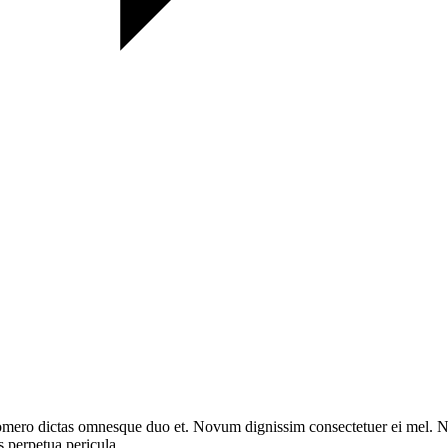
omero dictas omnesque duo et. Novum dignissim consectetuer ei mel. Ne
s perpetua pericula.