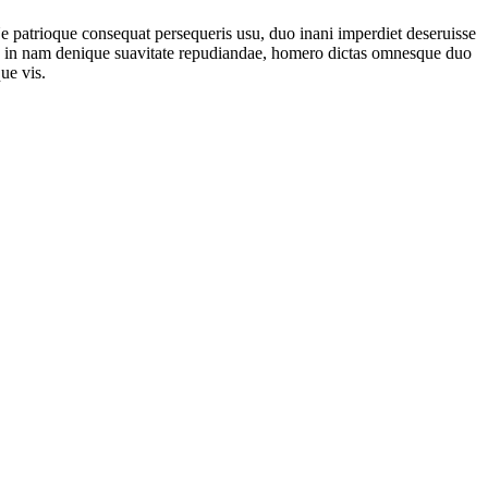
 patrioque consequat persequeris usu, duo inani imperdiet deseruisse
met, in nam denique suavitate repudiandae, homero dictas omnesque duo
ue vis.