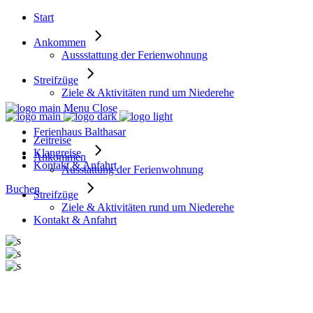
Start
Ankommen
Aussstattung der Ferienwohnung
Streifzüge
Ziele & Aktivitäten rund um Niederehe
Menu
Close
Ferienhaus Balthasar
Zeitreise
Klangreise
Ankommen
Kontakt & Anfahrt
Ausstattung der Ferienwohnung
Buchen
Streifzüge
Ziele & Aktivitäten rund um Niederehe
Kontakt & Anfahrt