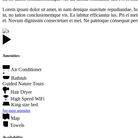
Lorem ipsum dolor sit amet, in nam denique suavitate repudiandae, h
in, no tation conclusionemque vis. Ea labitur efficiantur ius. Pri ei
et. Novum dignissim consectetuer ei mel. Ne patrioque consequat perse
Amenities
Air Conditioner
Bathtub
Guided Nature Tours
Hair Dryer
High Speed WiFi
King size bed
See more amenities
Map
Towels
Availability