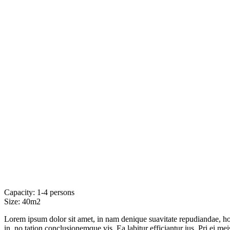
Capacity:
1-4 persons
Size:
40m2
Lorem ipsum dolor sit amet, in nam denique suavitate repudiandae, h
in, no tation conclusionemque vis. Ea labitur efficiantur ius. Pri ei mei