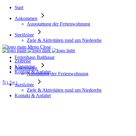
Start
Ankommen
Aussstattung der Ferienwohnung
Streifzüge
Ziele & Aktivitäten rund um Niederehe
Menu
Close
Ferienhaus Balthasar
Zeitreise
Klangreise
Ankommen
Kontakt & Anfahrt
Ausstattung der Ferienwohnung
Archive
Buchen
Streifzüge
Ziele & Aktivitäten rund um Niederehe
Kontakt & Anfahrt