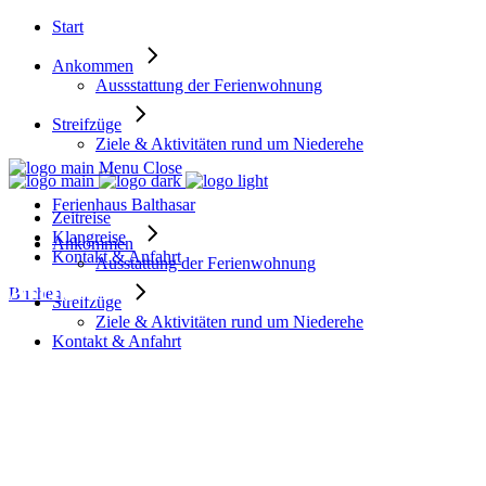
Start
Ankommen
Aussstattung der Ferienwohnung
Streifzüge
Ziele & Aktivitäten rund um Niederehe
Menu
Close
Ferienhaus Balthasar
Zeitreise
Klangreise
Ankommen
Kontakt & Anfahrt
Ausstattung der Ferienwohnung
Archive
Buchen
Streifzüge
Ziele & Aktivitäten rund um Niederehe
Kontakt & Anfahrt