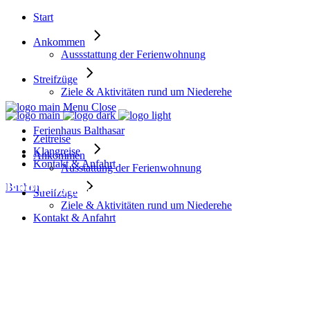
Start
Ankommen
Aussstattung der Ferienwohnung
Streifzüge
Ziele & Aktivitäten rund um Niederehe
Menu
Close
Ferienhaus Balthasar
Zeitreise
Klangreise
Ankommen
Kontakt & Anfahrt
Ausstattung der Ferienwohnung
Room Type: President Suite
Buchen
Streifzüge
Ziele & Aktivitäten rund um Niederehe
Kontakt & Anfahrt