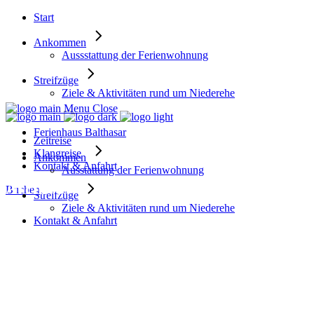
Start
Ankommen
Aussstattung der Ferienwohnung
Streifzüge
Ziele & Aktivitäten rund um Niederehe
Menu
Close
Ferienhaus Balthasar
Zeitreise
Klangreise
Ankommen
Kontakt & Anfahrt
Ausstattung der Ferienwohnung
Archive
Buchen
Streifzüge
Ziele & Aktivitäten rund um Niederehe
Kontakt & Anfahrt