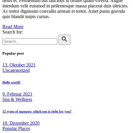
netus et. Fermentum dui faucibus in ornare quam viverra. Augue
interdum velit euismod in pellentesque massa placerat duis ultricies.
Ac tortor dignissim convallis aenean et tortor. Amet purus gravida
quis blandit turpis cursus.
Read More
Search for:
search
Popular post
13. Oktober 2021
Uncategorized
Hello world!
9. Februar 2021
Spa & Wellness
12 types of massage: which one is right for you?
18. Dezember 2020
Popular Places