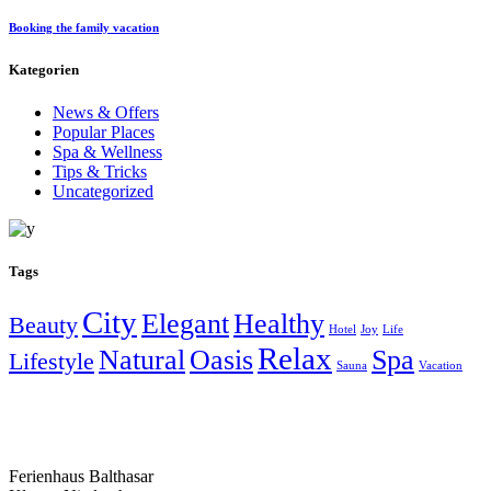
Booking the family vacation
Kategorien
News & Offers
Popular Places
Spa & Wellness
Tips & Tricks
Uncategorized
Tags
City
Elegant
Healthy
Beauty
Hotel
Joy
Life
Relax
Natural
Oasis
Spa
Lifestyle
Sauna
Vacation
Ferienhaus Balthasar