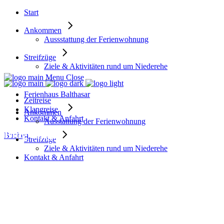
Start
Ankommen
Aussstattung der Ferienwohnung
Streifzüge
Ziele & Aktivitäten rund um Niederehe
Menu
Close
Ferienhaus Balthasar
Zeitreise
Klangreise
Ankommen
Kontakt & Anfahrt
Ausstattung der Ferienwohnung
Blog Single
Buchen
Streifzüge
Ziele & Aktivitäten rund um Niederehe
Kontakt & Anfahrt