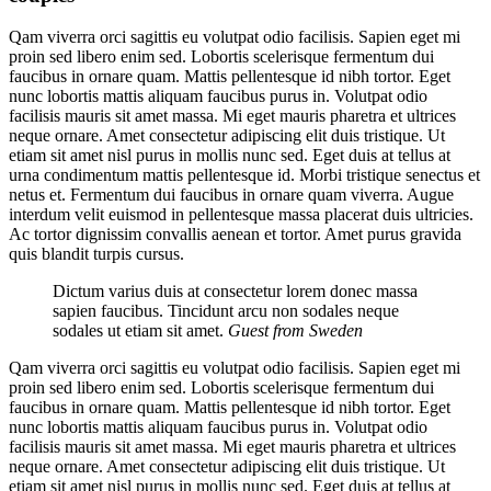
Qam viverra orci sagittis eu volutpat odio facilisis. Sapien eget mi
proin sed libero enim sed. Lobortis scelerisque fermentum dui
faucibus in ornare quam. Mattis pellentesque id nibh tortor. Eget
nunc lobortis mattis aliquam faucibus purus in. Volutpat odio
facilisis mauris sit amet massa. Mi eget mauris pharetra et ultrices
neque ornare. Amet consectetur adipiscing elit duis tristique. Ut
etiam sit amet nisl purus in mollis nunc sed. Eget duis at tellus at
urna condimentum mattis pellentesque id. Morbi tristique senectus et
netus et. Fermentum dui faucibus in ornare quam viverra. Augue
interdum velit euismod in pellentesque massa placerat duis ultricies.
Ac tortor dignissim convallis aenean et tortor. Amet purus gravida
quis blandit turpis cursus.
Dictum varius duis at consectetur lorem donec massa
sapien faucibus. Tincidunt arcu non sodales neque
sodales ut etiam sit amet.
Guest from Sweden
Qam viverra orci sagittis eu volutpat odio facilisis. Sapien eget mi
proin sed libero enim sed. Lobortis scelerisque fermentum dui
faucibus in ornare quam. Mattis pellentesque id nibh tortor. Eget
nunc lobortis mattis aliquam faucibus purus in. Volutpat odio
facilisis mauris sit amet massa. Mi eget mauris pharetra et ultrices
neque ornare. Amet consectetur adipiscing elit duis tristique. Ut
etiam sit amet nisl purus in mollis nunc sed. Eget duis at tellus at