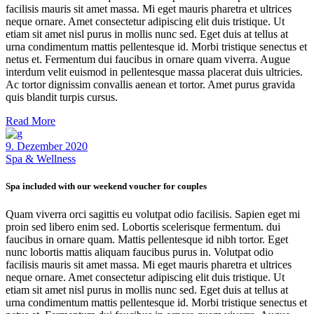
facilisis mauris sit amet massa. Mi eget mauris pharetra et ultrices
neque ornare. Amet consectetur adipiscing elit duis tristique. Ut
etiam sit amet nisl purus in mollis nunc sed. Eget duis at tellus at
urna condimentum mattis pellentesque id. Morbi tristique senectus et
netus et. Fermentum dui faucibus in ornare quam viverra. Augue
interdum velit euismod in pellentesque massa placerat duis ultricies.
Ac tortor dignissim convallis aenean et tortor. Amet purus gravida
quis blandit turpis cursus.
Read More
9. Dezember 2020
Spa & Wellness
Spa included with our weekend voucher for couples
Quam viverra orci sagittis eu volutpat odio facilisis. Sapien eget mi
proin sed libero enim sed. Lobortis scelerisque fermentum. dui
faucibus in ornare quam. Mattis pellentesque id nibh tortor. Eget
nunc lobortis mattis aliquam faucibus purus in. Volutpat odio
facilisis mauris sit amet massa. Mi eget mauris pharetra et ultrices
neque ornare. Amet consectetur adipiscing elit duis tristique. Ut
etiam sit amet nisl purus in mollis nunc sed. Eget duis at tellus at
urna condimentum mattis pellentesque id. Morbi tristique senectus et